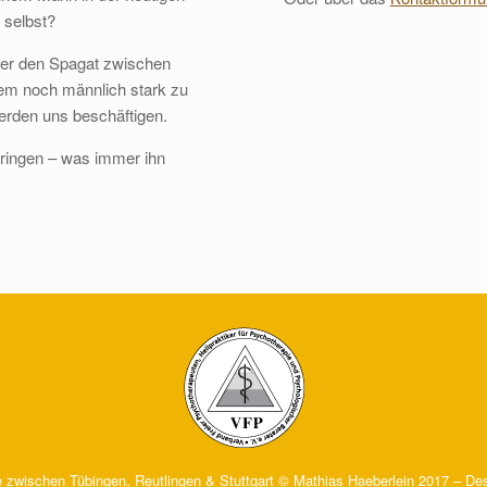
 selbst?
 er den Spagat zwischen
zdem noch männlich stark zu
erden uns beschäftigen.
ringen – was immer ihn
e zwischen Tübingen, Reutlingen & Stuttgart © Mathias Haeberlein 2017 – De