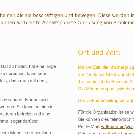
hemen die sie beschäftigen und bewegen. Diese werden in
können auch erste Anhaltspunkte zur Lösung von Problem
Ort und Zeit:
at zu halten, hat eine lange
MännerZeit, die Männergrupp
 zu sprechen, kann sehr
von 18:00 bis 19:30 Uhr statt
ntnis, dass man mit dem,
Treffpunkt ist die Praxis in Ki
Die Männergruppe zwischen 
ch verändert, Frauen sind
Der Unkostenbeitrag beträgt
eworden. Sie konnten sich in
Für die Organisation ist es w
rukturen befreien und sind
Sie können dies telefonisch
chmal sogar darüber.
Per E-Mail:
willkommen@psyc
inem Mann in der heutigen
Oder über das
Kontaktformul